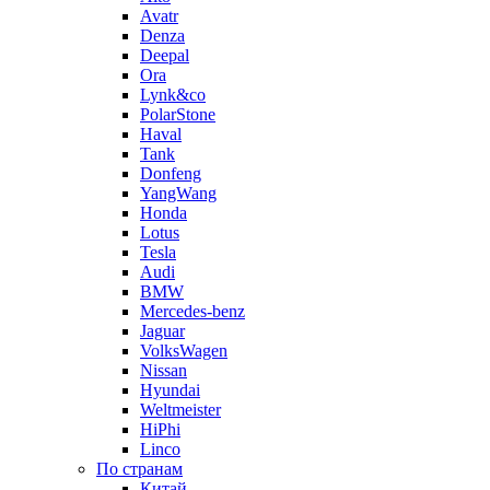
Avatr
Denza
Deepal
Ora
Lynk&co
PolarStone
Haval
Tank
Donfeng
YangWang
Honda
Lotus
Tesla
Audi
BMW
Mercedes-benz
Jaguar
VolksWagen
Nissan
Hyundai
Weltmeister
HiPhi
Linco
По странам
Китай