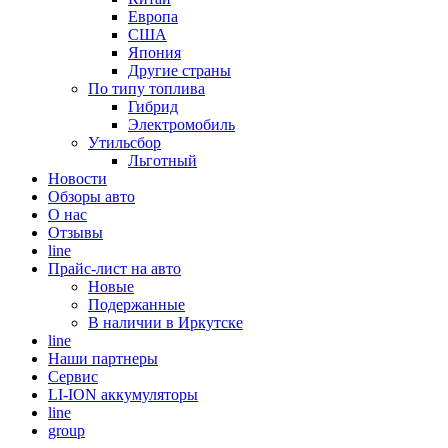
Европа
США
Япония
Другие страны
По типу топлива
Гибрид
Электромобиль
Утильсбор
Льготный
Новости
Обзоры авто
О нас
Отзывы
line
Прайс-лист на авто
Новые
Подержанные
В наличии в Иркутске
line
Наши партнеры
Cервис
LI-ION аккумуляторы
line
group