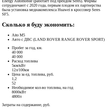
Energy Automobile (работает под брендом Seres). Фирмы
сотрудничают с 2020 года, первым плодом их партнерства
была установка медиакомплекса Huawei в кроссовер Seres
SF5.
Сколько я буду
экономить:
Aito M5
Авто с ДВС (LAND ROVER RANGE ROVER SPORT)
Пробег за год, км.
40 000
40 000
Расход топлива
5км/кВт
12л/100км
Цена за ед. топлива, руб.
1,2
52
Необходимое кол-во топлива, на год
8000кВт
4800л
Затраты на содержание, руб.