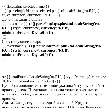
{{ fields.rims.selected.name }}
+{{ parseInt(fields.rims.selected.plus).toLocaleString('ru-RU', {
style: 'currency', currency: 'RUB', }) }}
Дополнительные опции
{{ dops.name }}
(+{{ parseInt(dops.plus).toLocaleString('ru-
RU', { style: 'currency', currency: 'RUB',
minimumFractionDigits:0 }) }})
Сопутствующие товары
{{ tovar.name }}
(+{{ parseInt(tovar.plus).toLocaleString('ru-
RU', { style: 'currency', currency: 'RUB',
minimumFractionDigits:0 }) }})
от {{ totalPrice.toLocaleString('ru-RU', { style: 'currency', currency:
'RUB', minimumFractionDigits:0}) }}
Цены* на дополнительные опции указаны без учета акций от
производителя. Представленная цена может отличаться от
итоговой, необходима консультация со специалистом отдела
продаж.
Автомобиль доступен в кредит* и лизинг*. Кредит
предоставляется банками-партнерами: ВТБ, Сбер, Ренесcанс