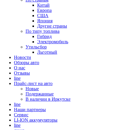
Китай
Европа
США
Япония
Другие страны
По типу топлива
Гибрид
Электромобиль
Утильсбор
Льготный
Новости
Обзоры авто
О нас
Отзывы
line
Прайс-лист на авто
Новые
Подержанные
В наличии в Иркутске
line
Наши партнеры
Cервис
LI-ION аккумуляторы
line