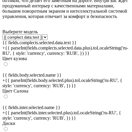
оптикой, что делает его заметным на дороге. Внутри вас ждёт
продуманный интерьер с качественными материалами,
большим поворотным экраном и интеллектуальной системой
управления, которая отвечает за комфорт и безопасность
Выберите модель
{{ fields.complects.selected.data.text }}
+{{ parseInt(fields.complects.selected.data.plus).toLocaleString('ru-
RU', { style: 'currency', currency: 'RUB', }) }}
Цвет кузова
{{ fields.body.selected.name }}
+{{ parseInt(fields.body.selected.plus).toLocaleString('ru-RU', {
style: 'currency', currency: 'RUB', }) }}
Цвет Салона
{{ fields.inter.selected.name }}
+{{ parseInt(fields.inter.selected.plus).toLocaleString('ru-RU', {
style: 'currency', currency: 'RUB', }) }}
Диски