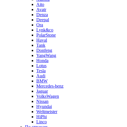
Aito
Avatr
Denza
Deepal
Ora
Lynk&co
PolarStone
Haval
Tank
Donfeng
YangWang
Honda
Lotus
Tesla
Audi
BMW
Mercedes-benz
Jaguar
VolksWagen
Nissan
Hyundai
Weltmeister
HiPhi
Linco
По странам