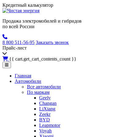
Кредитный калькулятор
Продажа электромобилей и гибридов
по всей России
8 800 511-56-95
Заказать звонок
Прайс-лист
{{ cart.get_cart_contents_count }}
Главная
Автомобили
Все автомобили
По маркам
Geely
Changan
LiXiang
Zeekr
BYD
Leapmotor
Voyah
Xiaomi