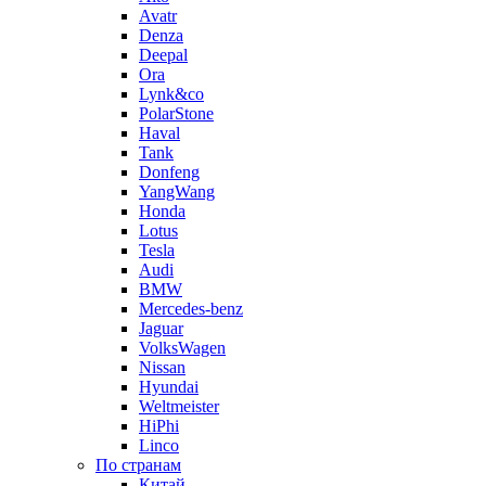
Avatr
Denza
Deepal
Ora
Lynk&co
PolarStone
Haval
Tank
Donfeng
YangWang
Honda
Lotus
Tesla
Audi
BMW
Mercedes-benz
Jaguar
VolksWagen
Nissan
Hyundai
Weltmeister
HiPhi
Linco
По странам
Китай