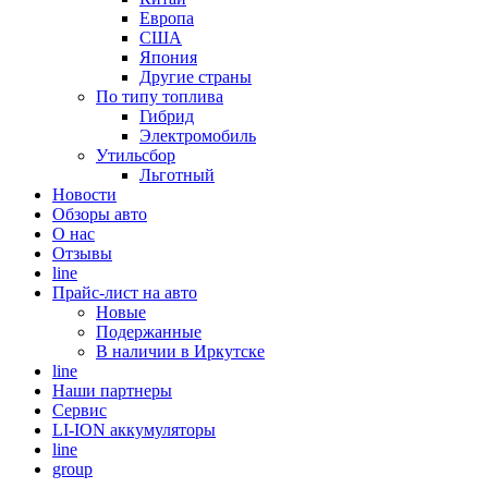
Европа
США
Япония
Другие страны
По типу топлива
Гибрид
Электромобиль
Утильсбор
Льготный
Новости
Обзоры авто
О нас
Отзывы
line
Прайс-лист на авто
Новые
Подержанные
В наличии в Иркутске
line
Наши партнеры
Cервис
LI-ION аккумуляторы
line
group