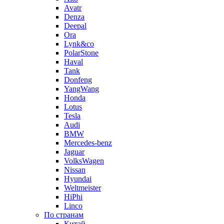
Avatr
Denza
Deepal
Ora
Lynk&co
PolarStone
Haval
Tank
Donfeng
YangWang
Honda
Lotus
Tesla
Audi
BMW
Mercedes-benz
Jaguar
VolksWagen
Nissan
Hyundai
Weltmeister
HiPhi
Linco
По странам
Китай