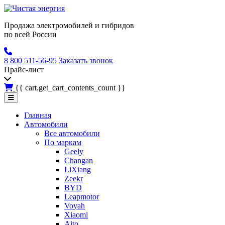
Продажа электромобилей и гибридов
по всей России
8 800 511-56-95
Заказать звонок
Прайс-лист
{{ cart.get_cart_contents_count }}
Главная
Автомобили
Все автомобили
По маркам
Geely
Changan
LiXiang
Zeekr
BYD
Leapmotor
Voyah
Xiaomi
Aito