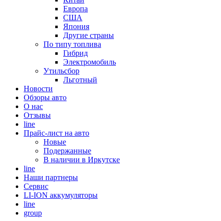
Европа
США
Япония
Другие страны
По типу топлива
Гибрид
Электромобиль
Утильсбор
Льготный
Новости
Обзоры авто
О нас
Отзывы
line
Прайс-лист на авто
Новые
Подержанные
В наличии в Иркутске
line
Наши партнеры
Cервис
LI-ION аккумуляторы
line
group