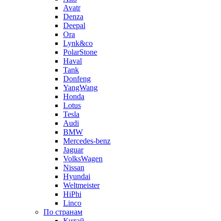
Avatr
Denza
Deepal
Ora
Lynk&co
PolarStone
Haval
Tank
Donfeng
YangWang
Honda
Lotus
Tesla
Audi
BMW
Mercedes-benz
Jaguar
VolksWagen
Nissan
Hyundai
Weltmeister
HiPhi
Linco
По странам
Китай