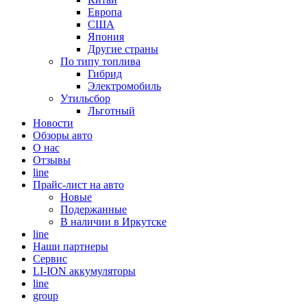
Европа
США
Япония
Другие страны
По типу топлива
Гибрид
Электромобиль
Утильсбор
Льготный
Новости
Обзоры авто
О нас
Отзывы
line
Прайс-лист на авто
Новые
Подержанные
В наличии в Иркутске
line
Наши партнеры
Cервис
LI-ION аккумуляторы
line
group