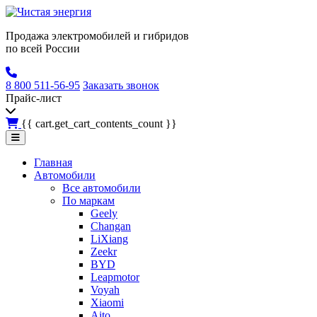
Продажа электромобилей и гибридов
по всей России
8 800 511-56-95
Заказать звонок
Прайс-лист
{{ cart.get_cart_contents_count }}
Главная
Автомобили
Все автомобили
По маркам
Geely
Changan
LiXiang
Zeekr
BYD
Leapmotor
Voyah
Xiaomi
Aito