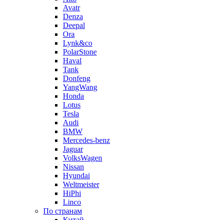
Avatr
Denza
Deepal
Ora
Lynk&co
PolarStone
Haval
Tank
Donfeng
YangWang
Honda
Lotus
Tesla
Audi
BMW
Mercedes-benz
Jaguar
VolksWagen
Nissan
Hyundai
Weltmeister
HiPhi
Linco
По странам
Китай