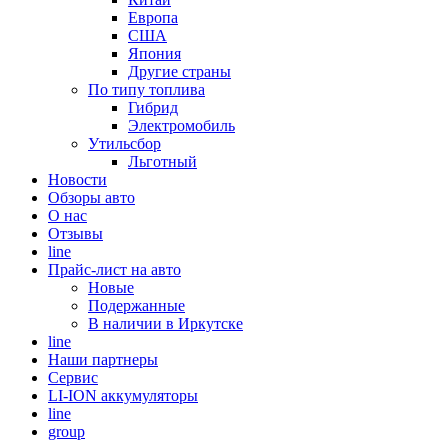
Европа
США
Япония
Другие страны
По типу топлива
Гибрид
Электромобиль
Утильсбор
Льготный
Новости
Обзоры авто
О нас
Отзывы
line
Прайс-лист на авто
Новые
Подержанные
В наличии в Иркутске
line
Наши партнеры
Cервис
LI-ION аккумуляторы
line
group