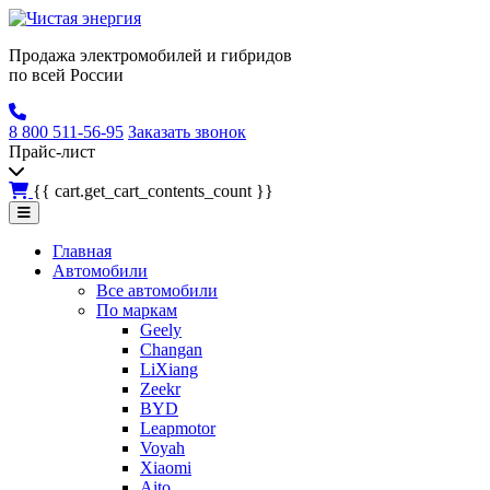
Продажа электромобилей и гибридов
по всей России
8 800 511-56-95
Заказать звонок
Прайс-лист
{{ cart.get_cart_contents_count }}
Главная
Автомобили
Все автомобили
По маркам
Geely
Changan
LiXiang
Zeekr
BYD
Leapmotor
Voyah
Xiaomi
Aito