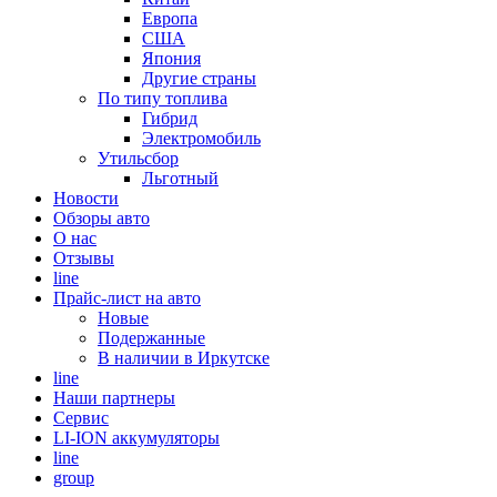
Европа
США
Япония
Другие страны
По типу топлива
Гибрид
Электромобиль
Утильсбор
Льготный
Новости
Обзоры авто
О нас
Отзывы
line
Прайс-лист на авто
Новые
Подержанные
В наличии в Иркутске
line
Наши партнеры
Cервис
LI-ION аккумуляторы
line
group