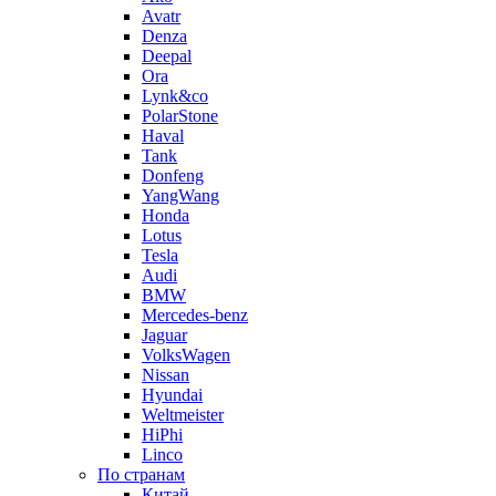
Avatr
Denza
Deepal
Ora
Lynk&co
PolarStone
Haval
Tank
Donfeng
YangWang
Honda
Lotus
Tesla
Audi
BMW
Mercedes-benz
Jaguar
VolksWagen
Nissan
Hyundai
Weltmeister
HiPhi
Linco
По странам
Китай