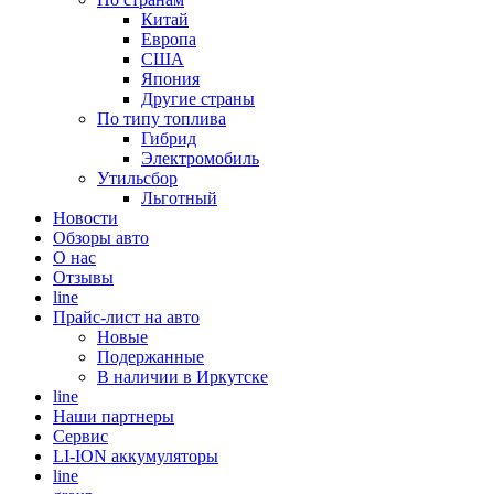
Китай
Европа
США
Япония
Другие страны
По типу топлива
Гибрид
Электромобиль
Утильсбор
Льготный
Новости
Обзоры авто
О нас
Отзывы
line
Прайс-лист на авто
Новые
Подержанные
В наличии в Иркутске
line
Наши партнеры
Cервис
LI-ION аккумуляторы
line