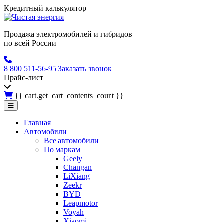
Кредитный калькулятор
Продажа электромобилей и гибридов
по всей России
8 800 511-56-95
Заказать звонок
Прайс-лист
{{ cart.get_cart_contents_count }}
Главная
Автомобили
Все автомобили
По маркам
Geely
Changan
LiXiang
Zeekr
BYD
Leapmotor
Voyah
Xiaomi