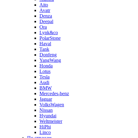
Aito
Avatr
Denza
Deepal
Ora
Lynk&co
PolarStone
Haval
Tank
Donfeng
YangWang
Honda
Lotus
Tesla
Audi
BMW
Mercedes-benz
Jaguar
VolksWagen
Nissan
Hyundai
Weltmeister
HiPhi
Linco
По странам