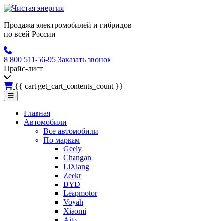
Продажа электромобилей и гибридов
по всей России
8 800 511-56-95
Заказать звонок
Прайс-лист
{{ cart.get_cart_contents_count }}
Главная
Автомобили
Все автомобили
По маркам
Geely
Changan
LiXiang
Zeekr
BYD
Leapmotor
Voyah
Xiaomi
Aito