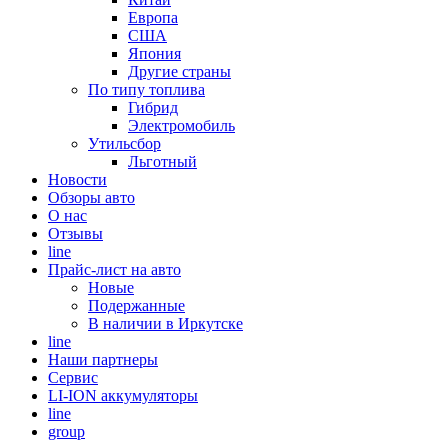
Европа
США
Япония
Другие страны
По типу топлива
Гибрид
Электромобиль
Утильсбор
Льготный
Новости
Обзоры авто
О нас
Отзывы
line
Прайс-лист на авто
Новые
Подержанные
В наличии в Иркутске
line
Наши партнеры
Cервис
LI-ION аккумуляторы
line
group