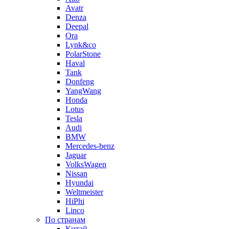
Avatr
Denza
Deepal
Ora
Lynk&co
PolarStone
Haval
Tank
Donfeng
YangWang
Honda
Lotus
Tesla
Audi
BMW
Mercedes-benz
Jaguar
VolksWagen
Nissan
Hyundai
Weltmeister
HiPhi
Linco
По странам
Китай