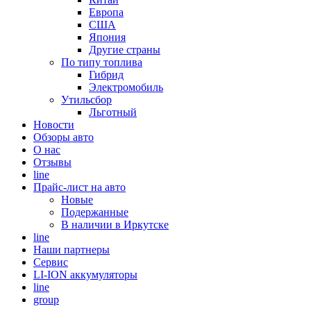
Европа
США
Япония
Другие страны
По типу топлива
Гибрид
Электромобиль
Утильсбор
Льготный
Новости
Обзоры авто
О нас
Отзывы
line
Прайс-лист на авто
Новые
Подержанные
В наличии в Иркутске
line
Наши партнеры
Cервис
LI-ION аккумуляторы
line
group