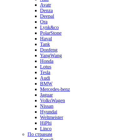
Avatr
Denza
Deepal
Ora
Lynk&co
PolarStone
Haval
Tank
Donfeng
YangWang
Honda
Lotus
Tesla
Audi
BMW
Mercedes-benz
Jaguar
VolksWagen
Nissan
Hyundai
Weltmeister
HiPhi
Linco
По странам
Китай