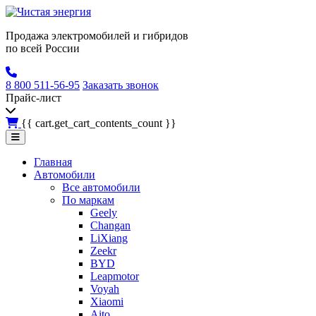
Продажа электромобилей и гибридов
по всей России
8 800 511-56-95
Заказать звонок
Прайс-лист
{{ cart.get_cart_contents_count }}
Главная
Автомобили
Все автомобили
По маркам
Geely
Changan
LiXiang
Zeekr
BYD
Leapmotor
Voyah
Xiaomi
Aito